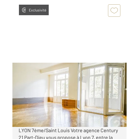
Exclusivité
LYON 69007
2
135 m
, 5 pièces
Ref : 133562
Appartement F5 à vendre
619 000 €
Visiter le site dédié
LYON 7ème/Saint Louis Votre agence Century
21 Part-Dieu vous propose à Lyon 7, entre la