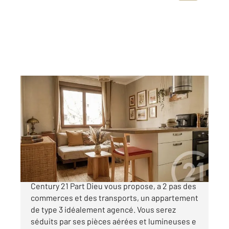
LYON 69003
2
56,51 m
, 3 pièces
Ref : 134640
Appartement F3 à vendre
238 000 €
LYON 3 ROUGET DE L'ISLE Votre agence
Century 21 Part Dieu vous propose, a 2 pas des
commerces et des transports, un appartement
de type 3 idéalement agencé. Vous serez
séduits par ses pièces aérées et lumineuses e