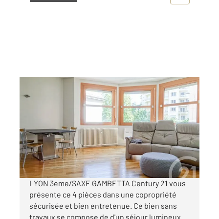
LYON 69003
2
89,17 m
, 4 pièces
Ref : 134716
Appartement F4 à vendre
440 000 €
Visiter le site dédié
LYON 3eme/SAXE GAMBETTA Century 21 vous
présente ce 4 pièces dans une copropriété
sécurisée et bien entretenue. Ce bien sans
travaux se compose de d'un séjour lumineux