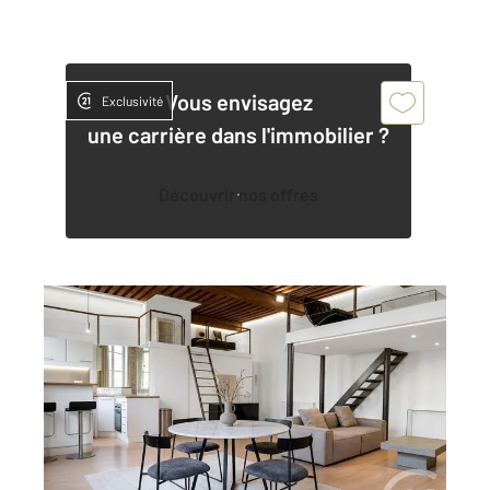
Vous envisagez
Exclusivité
une carrière dans l'immobilier ?
Découvrir nos offres
LYON 69004
2
80 m
, 3 pièces
Ref : 134634
Appartement Loft à vendre
399 000 €