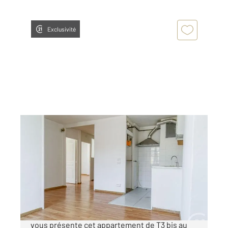
Exclusivité
LYON 69007
2
66,52 m
, 3 pièces
Ref : 134619
Appartement F4 à vendre
225 000 €
LYON 7EME, Eglise Saint André Century 21
vous présente cet appartement de T3 bis au