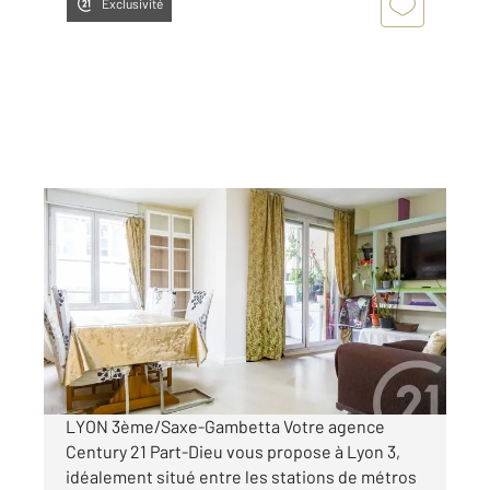
Exclusivité
LYON 69003
2
76 m
, 3 pièces
Ref : 134659
Appartement F3 à vendre
289 000 €
Visiter le site dédié
LYON 3ème/Saxe-Gambetta Votre agence
Century 21 Part-Dieu vous propose à Lyon 3,
idéalement situé entre les stations de métros