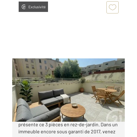
Exclusivité
LYON 69003
2
54,18 m
, 3 pièces
Ref : 134500
Appartement F3 à vendre
300 000 €
LYON 3EME / MONCHAT Century 21 vous
présente ce 3 pièces en rez-de-jardin. Dans un
immeuble encore sous garanti de 2017, venez