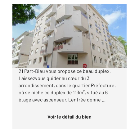
LYON 69003
2
112,63 m
, 5 pièces
Ref : 134588
Appartement Duplex à vendre
599 000 €
LYON 3 - PREFECTURE Votre agence century
21 Part-Dieu vous propose ce beau duplex.
Laissezvous guider au cœur du 3
arrondissement, dans le quartier Préfecture,
où se niche ce duplex de 113m², situé au 6
étage avec ascenseur. L'entrée donne ...
Voir le détail du bien