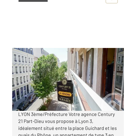
LYON 69003
2
90 m
, 3 pièces
Ref : 133828
Appartement F3 à vendre
430 000 €
Visiter le site dédié
LYON 3ème/Préfecture Votre agence Century
21 Part-Dieu vous propose à Lyon 3,
idéalement situé entre la place Guichard et les
quais du Rhône, un appartement de type 3 en