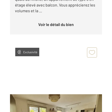
étage élevé avec balcon. Vous apprécierez les
volumes et la ...
Voir le détail du bien
Exclusivité
LYON 69003
2
51,28 m
, 2 pièces
Ref : 134773