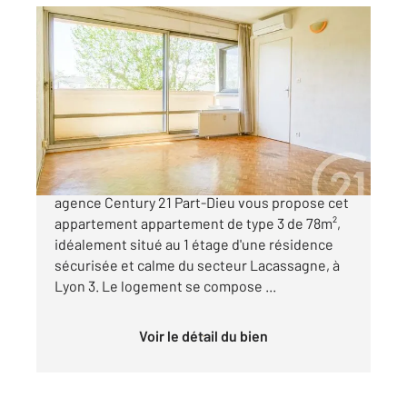
LYON 69003
2
78 m
, 3 pièces
Ref : 134683
Appartement T3 à vendre
317 000 €
LYON 3 - DAUPHINE LACASSAGNE Votre
agence Century 21 Part-Dieu vous propose cet
appartement appartement de type 3 de 78m²,
idéalement situé au 1 étage d'une résidence
sécurisée et calme du secteur Lacassagne, à
Lyon 3. Le logement se compose ...
Voir le détail du bien