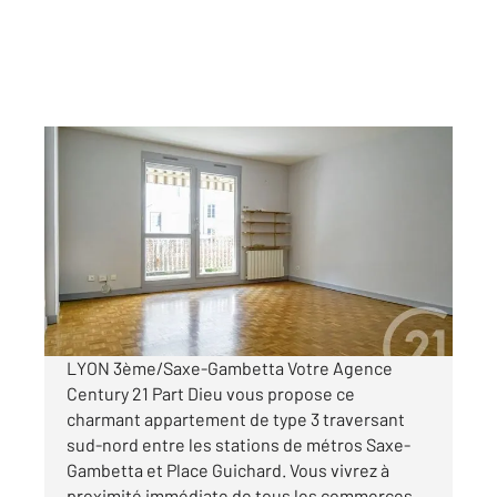
LYON 69003
2
72 m
, 3 pièces
Ref : 134630
Appartement F3 à vendre
280 000 €
Visiter le site dédié
LYON 3ème/Saxe-Gambetta Votre Agence
Century 21 Part Dieu vous propose ce
charmant appartement de type 3 traversant
sud-nord entre les stations de métros Saxe-
Gambetta et Place Guichard. Vous vivrez à
proximité immédiate de tous les commerces