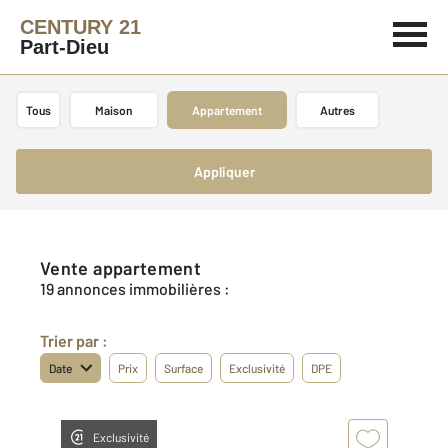
CENTURY 21
Part-Dieu
Tous
Maison
Appartement
Autres
Appliquer
Vente appartement
19 annonces immobilières :
Trier par :
Date
Prix
Surface
Exclusivité
DPE
Exclusivité