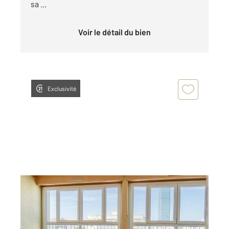
sa ...
Voir le détail du bien
Exclusivité
LYON 69003
2
27 m
, 1 pièce
Ref : 134794
Appartement Studio à vendre